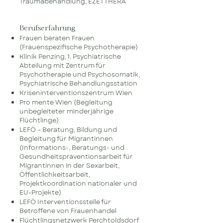
Traumabehandlung, EZETTHERA
Berufserfahr
ung
Frauen beraten Frauen
(Frauenspezifische Psychotherapie)
Klinik Penzing, 1. Psychiatrische
Abteilung mit Zentrum für
Psychotherapie und Psychosomatik,
Psychiatrische Behandlungsstation
Kriseninterventionszentrum Wien
Pro mente Wien (Begleitung
unbegleiteter minderjährige
Flüchtlinge)
LEFÖ – Beratung, Bildung und
Begleitung für Migrantinnen
(Informations-, Beratungs- und
Gesundheitspräventionsarbeit für
Migrantinnen in der Sexarbeit,
Öffentlichkeitsarbeit,
Projektkoordination nationaler und
EU-Projekte)
LEFÖ Interventionsstelle für
Betroffene von Frauenhandel
Flüchtlingsnetzwerk Perchtoldsdorf