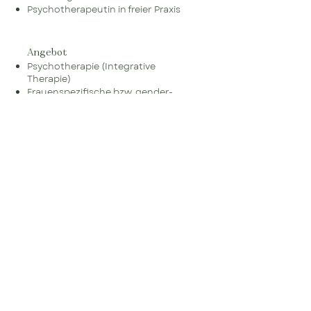
Psychotherapeutin in freier Praxis
Angebot
Psychotherapie (Integrative
Therapie)
Frauenspezifische bzw. gender-
sensible Psychotherapie
Tanztherapie
Schwer
punkte
Lebens- und Sinnkrisen
Trauma und Belastungsstörungen
Depression und Burn-Out
Kinderwunsch – Schwangerschaft -
Geburt
Beziehung – Partnerschaft – Familie
Angst und Panikattacken
Stress – Stressmanagement –
Entspannung
Persönlichkeitsentwicklung –
Selbsterfahrung